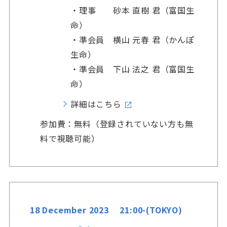
・理事 砂本 直樹 君（富国生
命）
・準会員 横山 元春 君（かんぽ
生命）
・準会員 下山 法之 君（富国生
命）
詳細はこちら
参加費：無料（登録されていない方も無
料で視聴可能）
18 December 2023 21:00-(TOKYO)