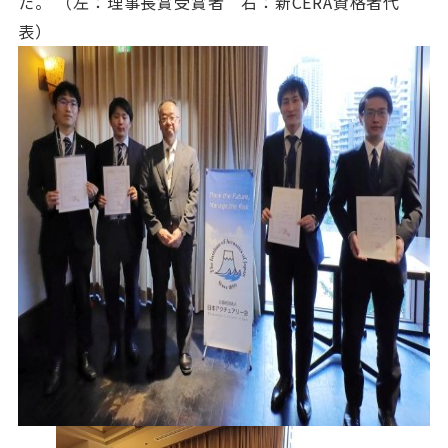
た。 （左：理事長賞受賞者 右：新CERA資格者代
表）